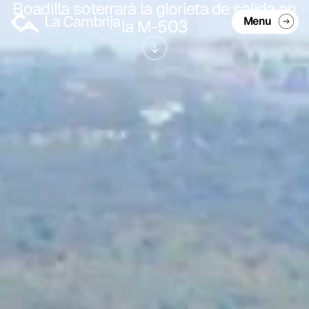
Boadilla soterrará la glorieta de salida en
Menu
la M-503