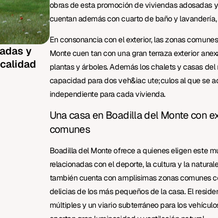
obras de esta promoción de viviendas adosadas y 
cuentan además con cuarto de baño y lavandería
En consonancia con el exterior, las zonas comunes 
sadas y
Monte cuen tan con una gran terraza exterior anexa 
 calidad
plantas y árboles. Además los chalets y casas del 
capacidad para dos veh&iac ute;culos al que se a
independiente para cada vivienda.
Una casa en Boadilla del Monte con e
comunes
Boadilla del Monte ofrece a quienes eligen este mu
relacionadas con el deporte, la cultura y la naturale
también cuenta con amplisimas zonas comunes con 
delicias de los más pequeños de la casa. El resid
múltiples y un viario subterráneo para los vehículos